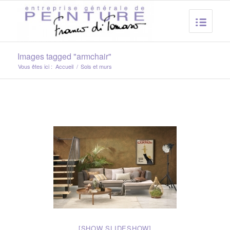
Images tagged "armchair"
Vous êtes ici :
Accueil
/
Sols et murs
[SHOW SLIDESHOW]