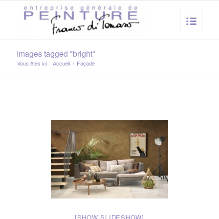
Images tagged "bright"
Vous êtes ici :
Accueil
/
Façade
[SHOW SLIDESHOW]