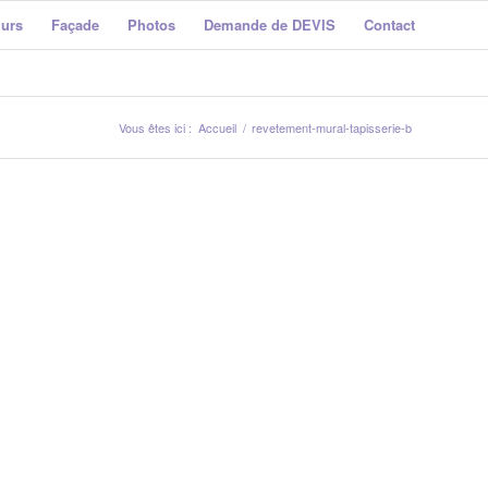
murs
Façade
Photos
Demande de DEVIS
Contact
Vous êtes ici :
Accueil
/
revetement-mural-tapisserie-b