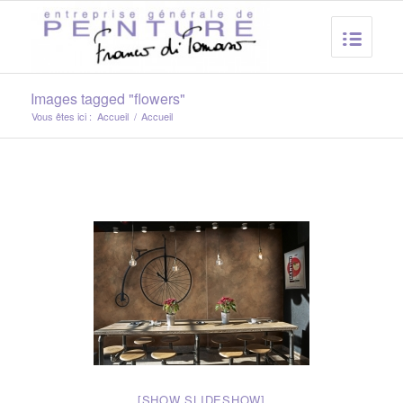
Images tagged "flowers"
Vous êtes ici :
Accueil
/
Accueil
[SHOW SLIDESHOW]