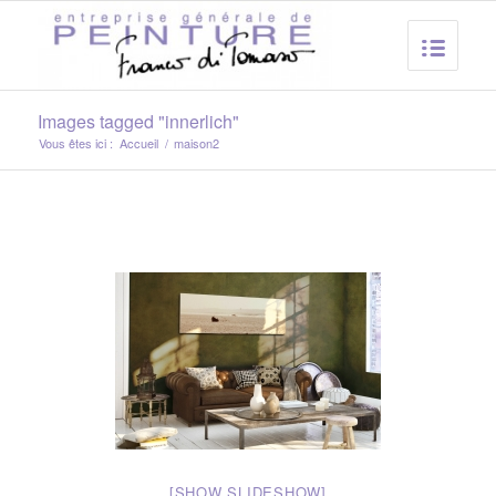
Images tagged "innerlich"
Vous êtes ici :
Accueil
/
maison2
[SHOW SLIDESHOW]