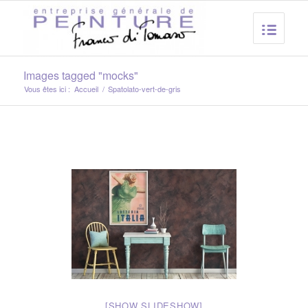
Images tagged "mocks"
Vous êtes ici :
Accueil
/
Spatolato-vert-de-gris
[SHOW SLIDESHOW]