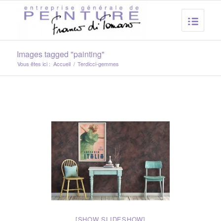
Images tagged "painting"
Vous êtes ici :
Accueil
/
Terdicci-gemmes
[SHOW SLIDESHOW]