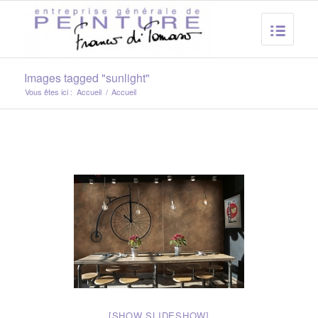
Images tagged "sunlight"
Vous êtes ici :
Accueil
/
Accueil
[SHOW SLIDESHOW]